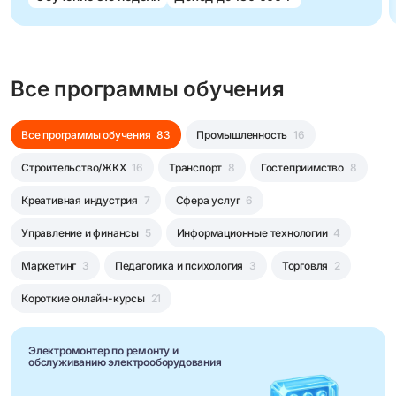
Все программы обучения
Все программы обучения
83
Промышленность
16
Строительство/ЖКХ
16
Транспорт
8
Гостеприимство
8
Креативная индустрия
7
Сфера услуг
6
Управление и финансы
5
Информационные технологии
4
Маркетинг
3
Педагогика и психология
3
Торговля
2
Короткие онлайн-курсы
21
Электромонтер по ремонту и
обслуживанию электрооборудования